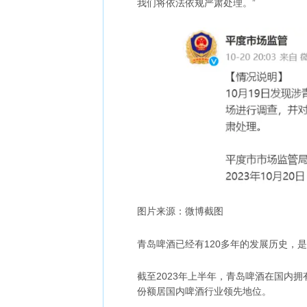
我们将依法依规严肃处理。”
图片来源：微博截图
青岛啤酒已经有120多年的发展历史，
截至2023年上半年，青岛啤酒在国内
份额居国内啤酒行业领先地位。