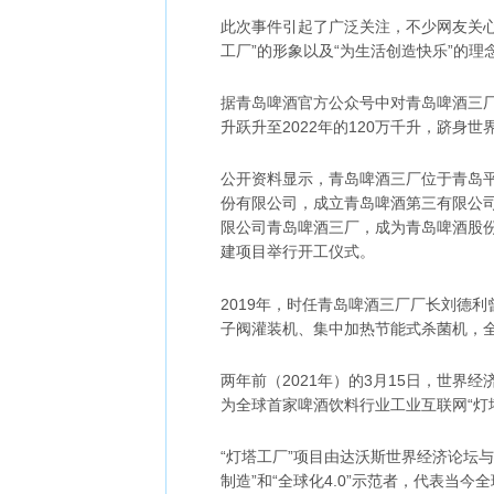
此次事件引起了广泛关注，不少网友关
工厂”的形象以及“为生活创造快乐”的理
据青岛啤酒官方公众号中对青岛啤酒三厂
升跃升至2022年的120万千升，跻身
公开资料显示，青岛啤酒三厂位于青岛平度
份有限公司，成立青岛啤酒第三有限公司
限公司青岛啤酒三厂，成为青岛啤酒股份有
建项目举行开工仪式。
2019年，时任青岛啤酒三厂厂长刘德
子阀灌装机、集中加热节能式杀菌机，全
两年前（2021年）的3月15日，世界
为全球首家啤酒饮料行业工业互联网“灯
“灯塔工厂”项目由达沃斯世界经济论坛
制造”和“全球化4.0”示范者，代表当今