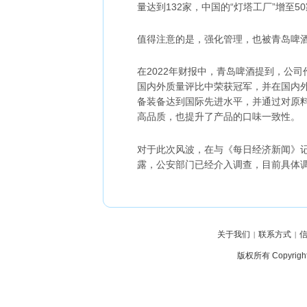
量达到132家，中国的“灯塔工厂”增至
值得注意的是，强化管理，也被青岛啤
在2022年财报中，青岛啤酒提到，公
国内外质量评比中荣获冠军，并在国内
备装备达到国际先进水平，并通过对原
高品质，也提升了产品的口味一致性。
对于此次风波，在与《每日经济新闻》记
露，公安部门已经介入调查，目前具体
关于我们
联系方式
|
|
版权所有 Copyrig